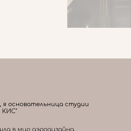
, я основательница студии
 КИС"
шла в мир аэродизайна,