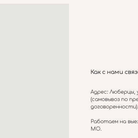
Как с нами свя
Адрес: Люберцы, у
(самовывоз по п
договоренности)
Работаем на вые
МО.