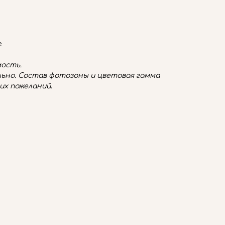
е
ость.
ьно. Состав фотозоны и цветовая гамма
их пожеланий
.