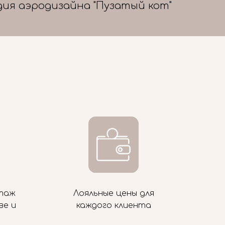
дия аэродизайна "Пузатый кот"
таж
Лояльные цены для
ве и
каждого клиента