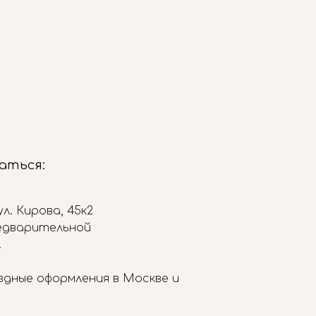
заться:
л. Кирова, 45к2
редварительной
.
здные оформления в Москве и