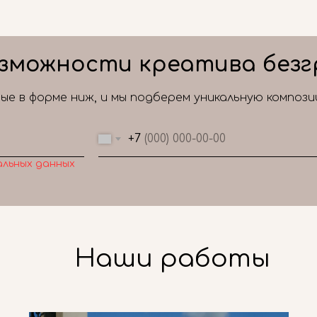
зможности креатива безг
е в форме ниж, и мы подберем уникальную композ
+7
альных данных
Наши работы