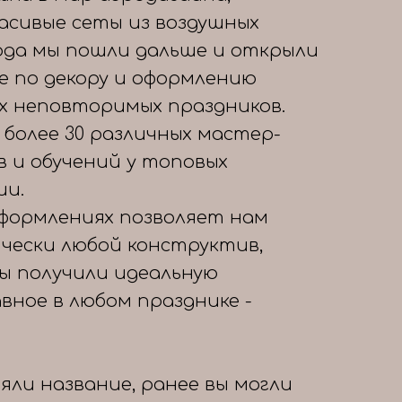
расивые сеты из воздушных
года мы пошли дальше и открыли
е по декору и оформлению
х неповторимых праздников.
 более 30 различных мастер-
в и обучений у топовых
ии.
формлениях позволяет нам
чески любой конструктив,
вы получили идеальную
авное в любом празднике -
яли название, ранее вы могли