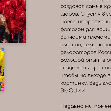
создавая самые к
шаров. Спустя 3 
новое направлени
фотозон для ваши
За моими плечами
классов, семинаро
декораторов Росс
Большой опыт в о
создавать практи
чтобы на выходе 
картинку. Ведь гл
ЭМОЦИИ.
Недавно мы помен