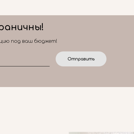
раничны!
ицию под ваш бюджет!
Отправить