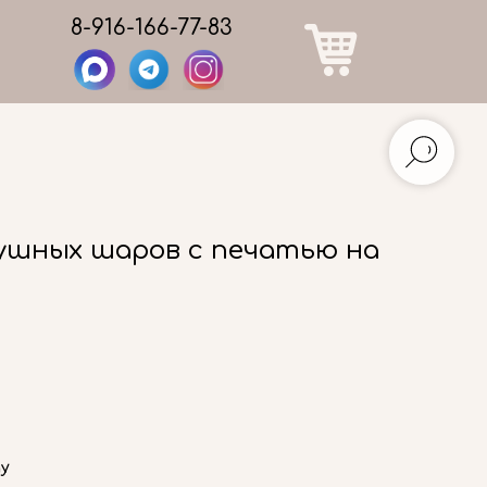
8-916-166-77-83
ушных шаров с печатью на
ду