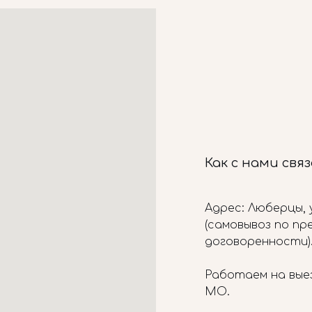
Как с нами свя
Адрес: Люберцы, у
(самовывоз по п
договоренности)
Работаем на вые
МО.