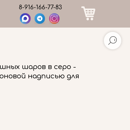
8-916-166-77-83
шных шаров в серо -
оновой надписью для