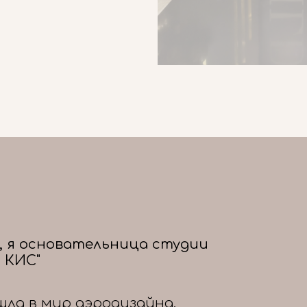
, я основательница студии
 КИС"
шла в мир аэродизайна,