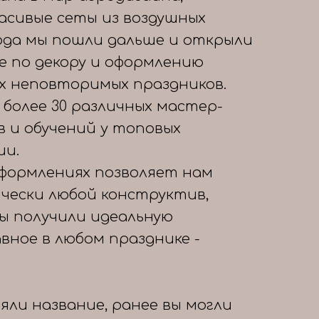
расивые сеты из воздушных
года мы пошли дальше и открыли
е по декору и оформлению
х неповторимых праздников.
 более 30 различных мастер-
в и обучений у топовых
ии.
формлениях позволяет нам
чески любой конструктив,
вы получили идеальную
авное в любом празднике -
яли название, ранее вы могли