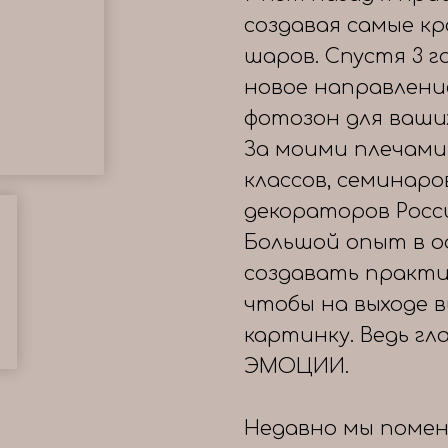
создавая самые к
шаров. Спустя 3 
новое направлени
фотозон для ваши
За моими плечами
классов, семинаро
декораторов Росс
Большой опыт в о
создавать практи
чтобы на выходе 
картинку. Ведь гл
ЭМОЦИИ.
Недавно мы помен