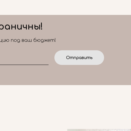
раничны!
ицию под ваш бюджет!
Отправить