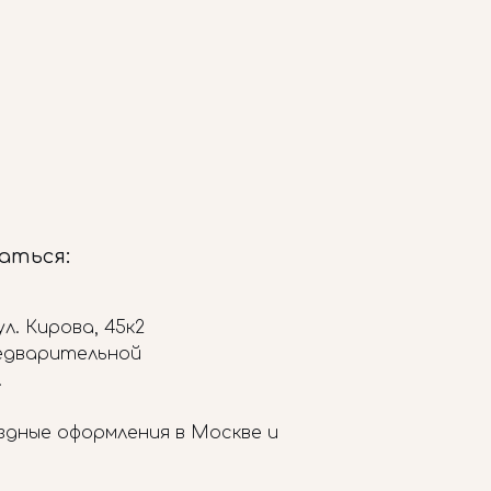
заться:
л. Кирова, 45к2
редварительной
.
здные оформления в Москве и