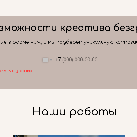
зможности креатива безг
е в форме ниж, и мы подберем уникальную композ
+7
альных данных
Наши работы