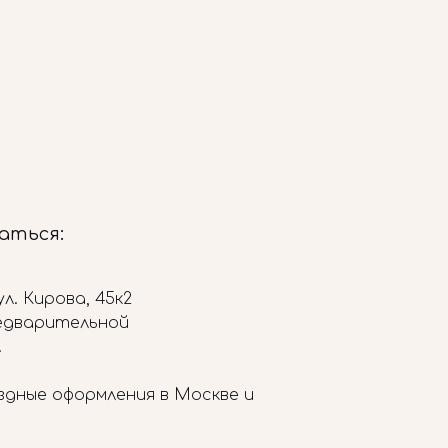
заться:
л. Кирова, 45к2
редварительной
.
здные оформления в Москве и