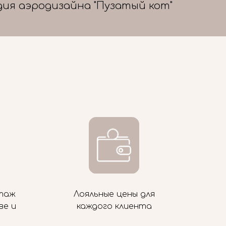
дия аэродизайна "Пузатый кот"
таж
Лояльные цены для
ве и
каждого клиента