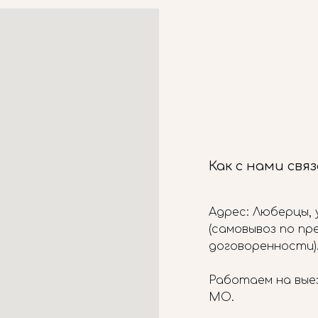
Как с нами свя
Адрес: Люберцы, у
(самовывоз по п
договоренности)
Работаем на вые
МО.