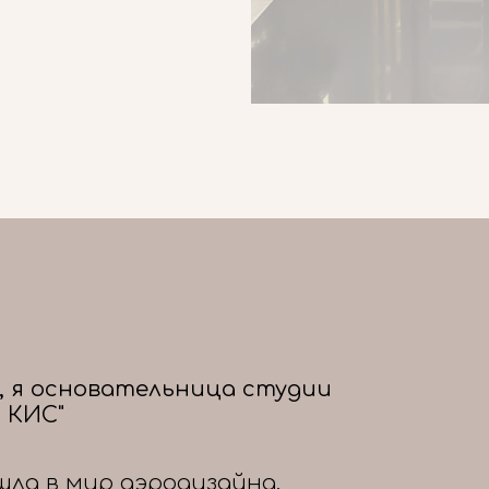
, я основательница студии
 КИС"
шла в мир аэродизайна,