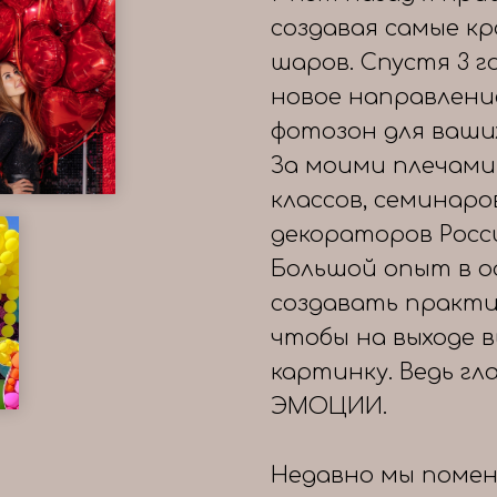
создавая самые к
шаров. Спустя 3 
новое направлени
фотозон для ваши
За моими плечами
классов, семинаро
декораторов Росс
Большой опыт в о
создавать практи
чтобы на выходе 
картинку. Ведь гл
ЭМОЦИИ.
Недавно мы помен