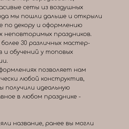
расивые сеты из воздушных
года мы пошли дальше и открыли
е по декору и оформлению
х неповторимых праздников.
 более 30 различных мастер-
в и обучений у топовых
ии.
формлениях позволяет нам
чески любой конструктив,
вы получили идеальную
авное в любом празднике -
яли название, ранее вы могли