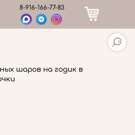
8-916-166-77-83
ных шаров на годик в
очки