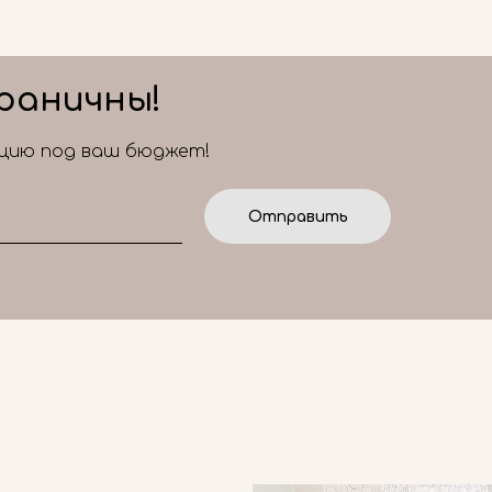
раничны!
ицию под ваш бюджет!
Отправить