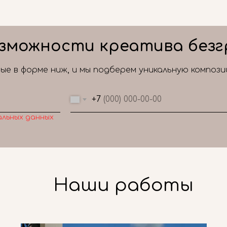
зможности креатива безг
е в форме ниж, и мы подберем уникальную композ
+7
альных данных
Наши работы