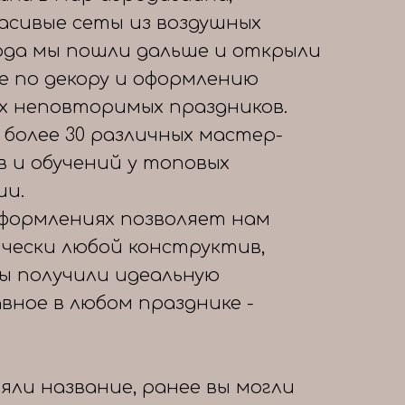
расивые сеты из воздушных
года мы пошли дальше и открыли
е по декору и оформлению
х неповторимых праздников.
 более 30 различных мастер-
в и обучений у топовых
ии.
формлениях позволяет нам
чески любой конструктив,
вы получили идеальную
авное в любом празднике -
яли название, ранее вы могли