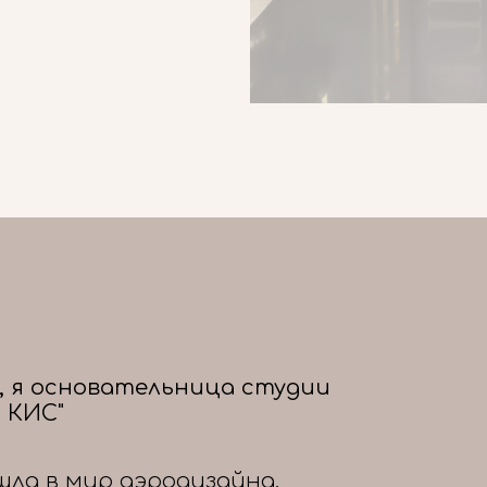
, я основательница студии
 КИС"
шла в мир аэродизайна,