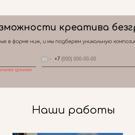
зможности креатива безг
е в форме ниж, и мы подберем уникальную композ
+7
альных данных
Наши работы