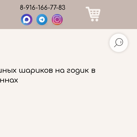
8-916-166-77-83
шных шариков на годик в
оннах