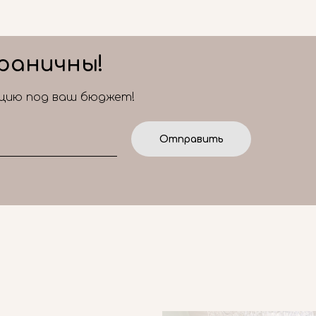
раничны!
ицию под ваш бюджет!
Отправить