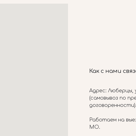
Как с нами свя
Адрес: Люберцы, у
(самовывоз по п
договоренности)
Работаем на вые
МО.