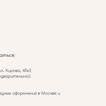
заться:
л. Кирова, 45к2
редварительной
.
здные оформления в Москве и