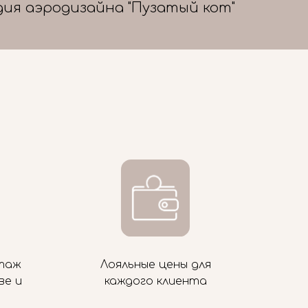
дия аэродизайна "Пузатый кот"
таж
Лояльные цены для
ве и
каждого клиента