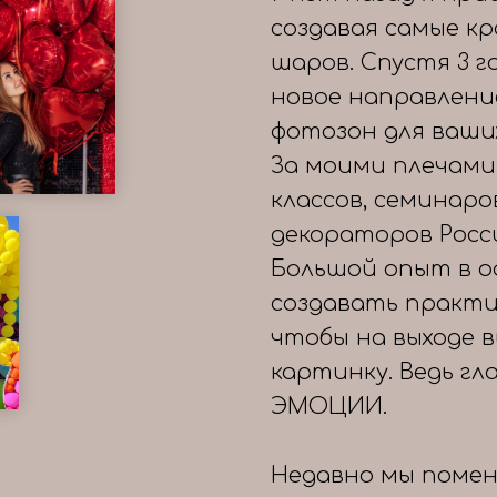
создавая самые к
шаров. Спустя 3 
новое направлени
фотозон для ваши
За моими плечами
классов, семинаро
декораторов Росс
Большой опыт в о
создавать практи
чтобы на выходе 
картинку. Ведь гл
ЭМОЦИИ.
Недавно мы помен