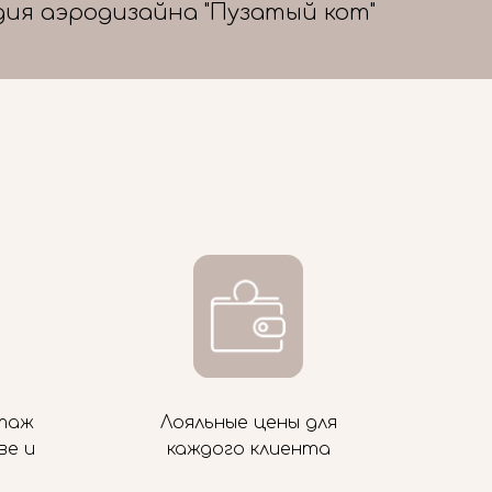
дия аэродизайна "Пузатый кот"
таж
Лояльные цены для
ве и
каждого клиента