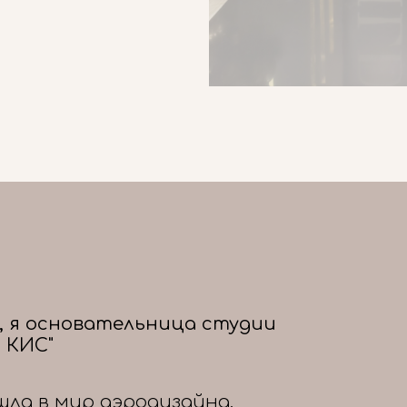
, я основательница студии
 КИС"
шла в мир аэродизайна,