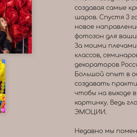
создавая самые к
шаров. Спустя 3 
новое направлени
фотозон для ваши
За моими плечами
классов, семинаро
декораторов Росс
Большой опыт в о
создавать практи
чтобы на выходе 
картинку. Ведь гл
ЭМОЦИИ.
Недавно мы помен