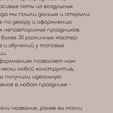
расивые сеты из воздушных
года мы пошли дальше и открыли
е по декору и оформлению
х неповторимых праздников.
 более 30 различных мастер-
в и обучений у топовых
ии.
формлениях позволяет нам
чески любой конструктив,
вы получили идеальную
авное в любом празднике -
яли название, ранее вы могли