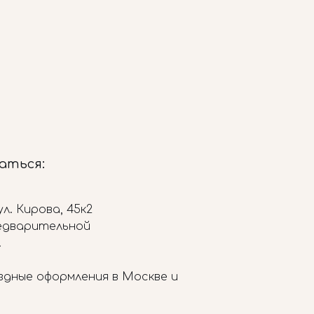
заться:
л. Кирова, 45к2
редварительной
.
здные оформления в Москве и