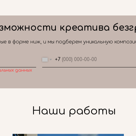
зможности креатива безг
е в форме ниж, и мы подберем уникальную композ
+7
альных данных
Наши работы