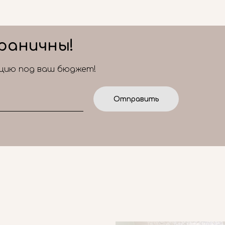
раничны!
ицию под ваш бюджет!
Отправить