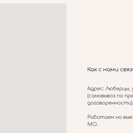
Как с нами свя
Адрес: Люберцы, у
(самовывоз по п
договоренности)
Работаем на вые
МО.