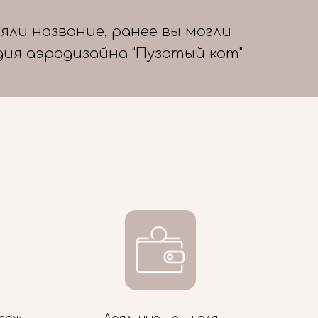
яли название, ранее вы могли
дия аэродизайна "Пузатый кот"