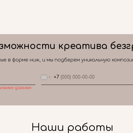
зможности креатива безг
е в форме ниж, и мы подберем уникальную композ
+7
альных данных
Наши работы