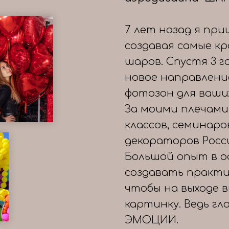
7 лет назад я при
создавая самые к
шаров. Спустя 3 
новое направлени
фотозон для ваши
За моими плечами
классов, семинаро
декораторов Росс
Большой опыт в о
создавать практи
чтобы на выходе 
картинку. Ведь гл
ЭМОЦИИ.