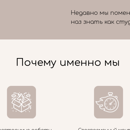
Недавно мы помен
наз знать как сту
Почему именно мы