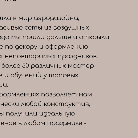
шла в мир аэродизайна,
расивые сеты из воздушных
года мы пошли дальше и открыли
е по декору и оформлению
х неповторимых праздников.
 более 30 различных мастер-
в и обучений у топовых
ии.
формлениях позволяет нам
чески любой конструктив,
вы получили идеальную
авное в любом празднике -