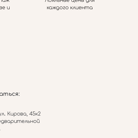
таж
Лояльные цены для
ве и
каждого клиента
заться:
л. Кирова, 45к2
редварительной
.