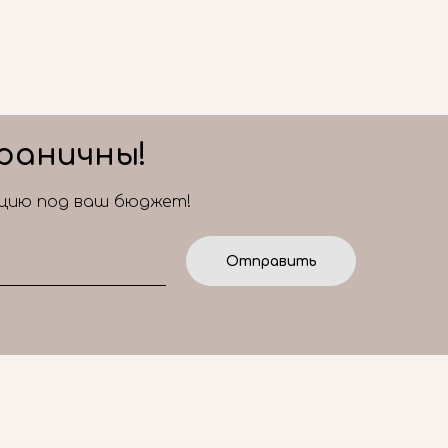
раничны!
ицию под ваш бюджет!
Отправить