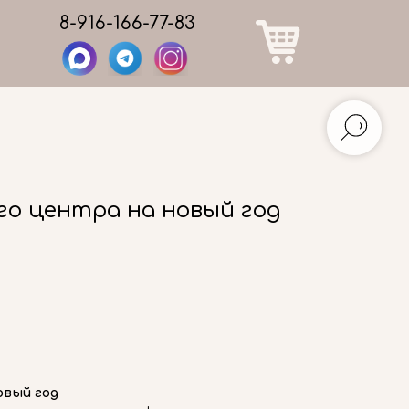
8-916-166-77-83
го центра на новый год
овый год