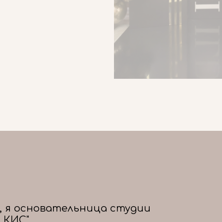
, я основательница студии
 КИС"