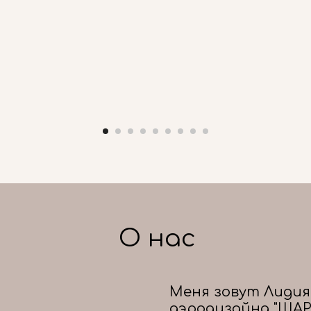
О нас
Меня зовут Лидия
аэродизайна "ШАР