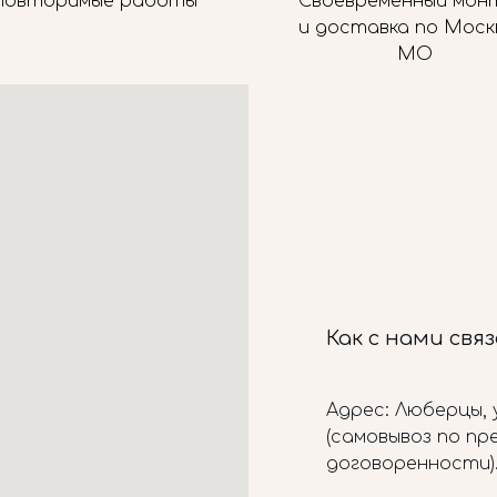
повторимые работы
Своевременный мон
и доставка по Моск
МО
Как с нами свя
Адрес: Люберцы, у
(самовывоз по п
договоренности)