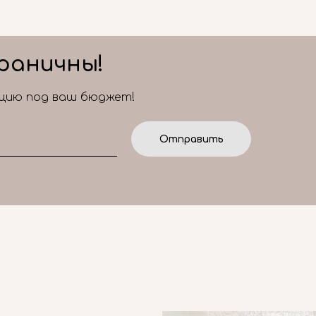
раничны!
ицию под ваш бюджет!
Отправить