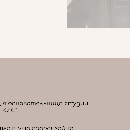
, я основательница студии
 КИС"
шла в мир аэродизайна,