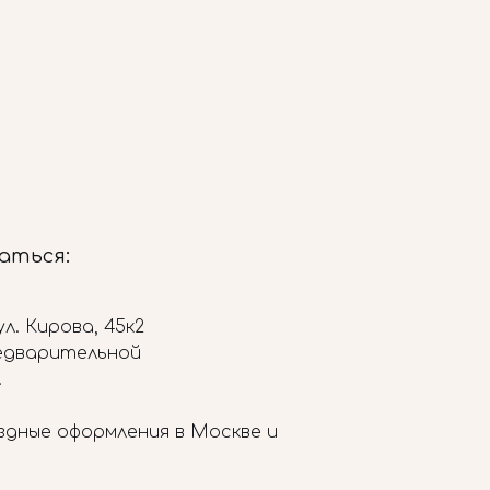
заться:
л. Кирова, 45к2
редварительной
.
здные оформления в Москве и