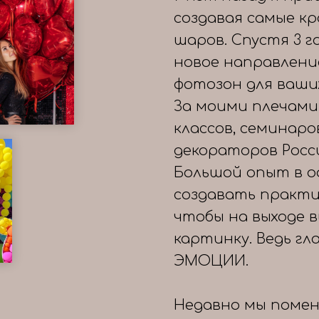
создавая самые к
шаров. Спустя 3 
новое направлени
фотозон для ваши
За моими плечами
классов, семинаро
декораторов Росс
Большой опыт в о
создавать практи
чтобы на выходе 
картинку. Ведь гл
ЭМОЦИИ.
Недавно мы помен