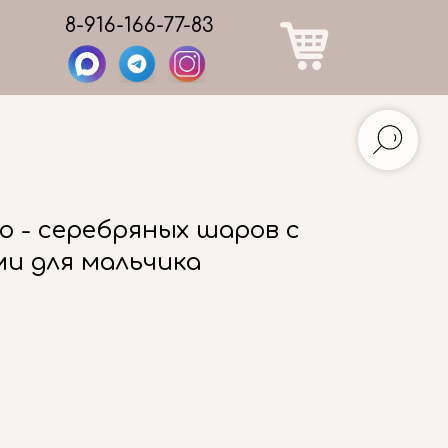
8-916-166-77-83
 - серебряных шаров с
и для мальчика