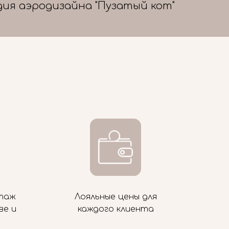
дия аэродизайна "Пузатый кот"
таж
Лояльные цены для
ве и
каждого клиента