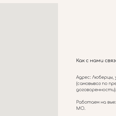
Как с нами свя
Адрес: Люберцы, у
(самовывоз по п
договоренности)
Работаем на вые
МО.