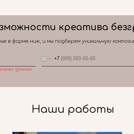
зможности креатива безг
е в форме ниж, и мы подберем уникальную композ
+7
альных данных
Наши работы