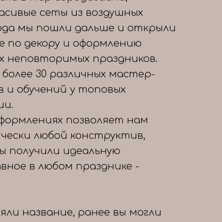
расивые сеты из воздушных
года мы пошли дальше и открыли
е по декору и оформлению
х неповторимых праздников.
 более 30 различных мастер-
в и обучений у топовых
ии.
формлениях позволяет нам
чески любой конструктив,
вы получили идеальную
авное в любом празднике -
яли название, ранее вы могли