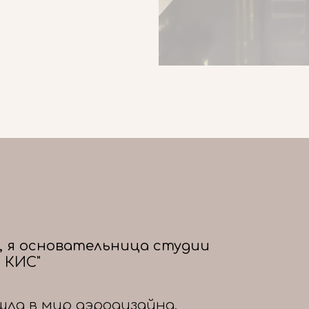
, я основательница студии
 КИС"
шла в мир аэродизайна,