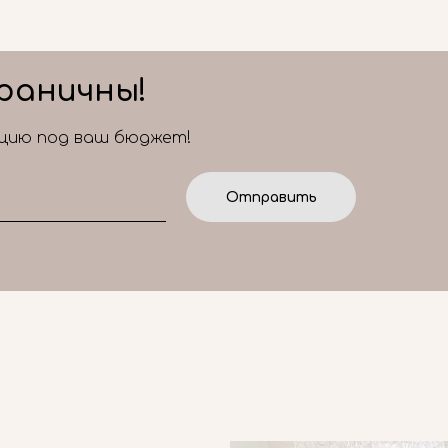
раничны!
ицию под ваш бюджет!
Отправить