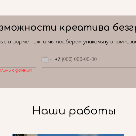
зможности креатива безг
е в форме ниж, и мы подберем уникальную композ
+7
альных данных
Наши работы