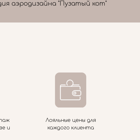
дия аэродизайна "Пузатый кот"
таж
Лояльные цены для
ве и
каждого клиента