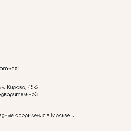
заться:
л. Кирова, 45к2
редварительной
.
здные оформления в Москве и