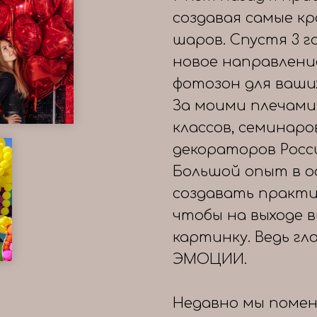
создавая самые к
шаров. Спустя 3 
новое направлени
фотозон для ваши
За моими плечами
классов, семинаро
декораторов Росс
Большой опыт в о
создавать практи
чтобы на выходе 
картинку. Ведь гл
ЭМОЦИИ.
Недавно мы помен