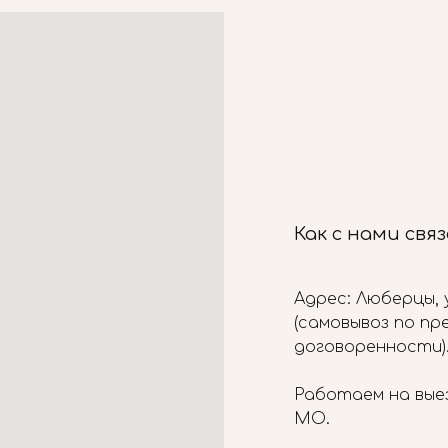
Как с нами свя
Адрес: Люберцы, у
(самовывоз по п
договоренности)
Работаем на вые
МО.