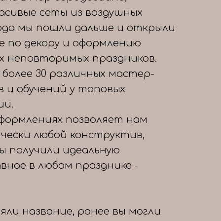
расивые сеты из воздушных
года мы пошли дальше и открыли
е по декору и оформлению
х неповторимых праздников.
 более 30 различных мастер-
в и обучений у топовых
ии.
формлениях позволяет нам
чески любой конструктив,
вы получили идеальную
авное в любом празднике -
яли название, ранее вы могли