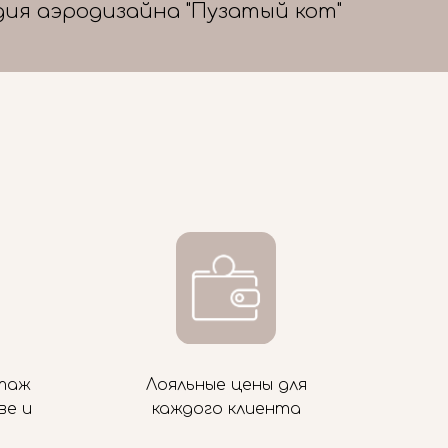
дия аэродизайна "Пузатый кот"
таж
Лояльные цены для
ве и
каждого клиента