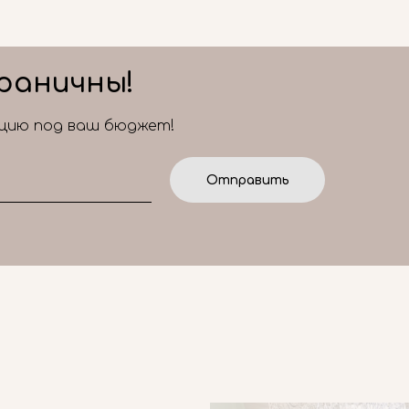
раничны!
ицию под ваш бюджет!
Отправить