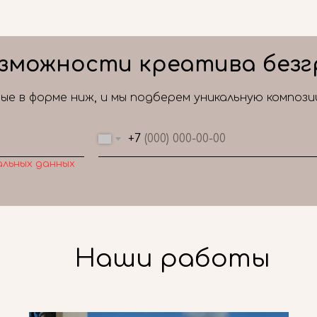
зможности креатива безг
е в форме ниж, и мы подберем уникальную композ
+7
альных данных
Наши работы