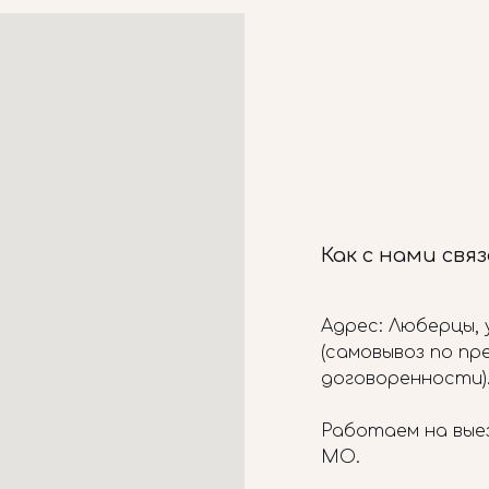
Как с нами свя
Адрес: Люберцы, у
(самовывоз по п
договоренности)
Работаем на вые
МО.