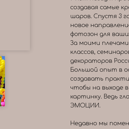
создавая самые к
шаров. Спустя 3 
новое направлени
фотозон для ваши
За моими плечами
классов, семинаро
декораторов Росс
Большой опыт в о
создавать практи
чтобы на выходе 
картинку. Ведь гл
ЭМОЦИИ.
Недавно мы помен