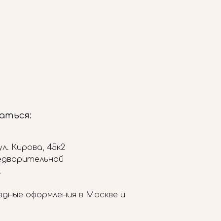
заться:
л. Кирова, 45к2
редварительной
.
здные оформления в Москве и