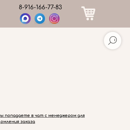
8-916-166-77-83
вы попадаете в чат с менеджером для
рмления заказа