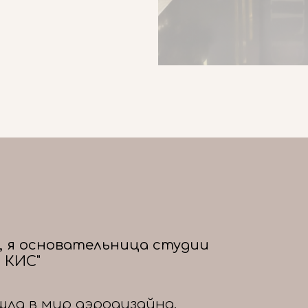
, я основательница студии
 КИС"
шла в мир аэродизайна,