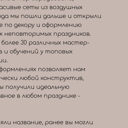
расивые сеты из воздушных
года мы пошли дальше и открыли
е по декору и оформлению
х неповторимых праздников.
 более 30 различных мастер-
в и обучений у топовых
ии.
формлениях позволяет нам
чески любой конструктив,
вы получили идеальную
авное в любом празднике -
яли название, ранее вы могли