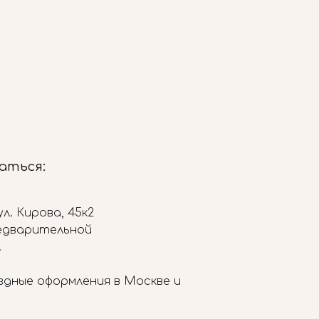
заться:
л. Кирова, 45к2
редварительной
.
здные оформления в Москве и