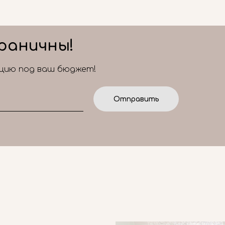
раничны!
ицию под ваш бюджет!
Отправить