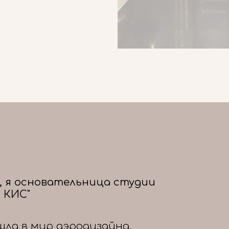
, я основательница студии
 КИС"
шла в мир аэродизайна,