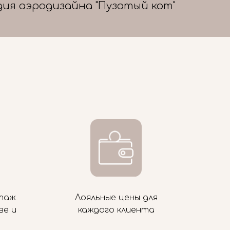
дия аэродизайна "Пузатый кот"
таж
Лояльные цены для
ве и
каждого клиента