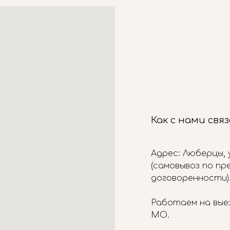
Как с нами свя
Адрес: Люберцы, у
(самовывоз по п
договоренности)
Работаем на вые
МО.