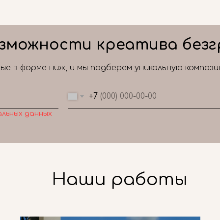
зможности креатива безг
е в форме ниж, и мы подберем уникальную композ
+7
альных данных
Наши работы