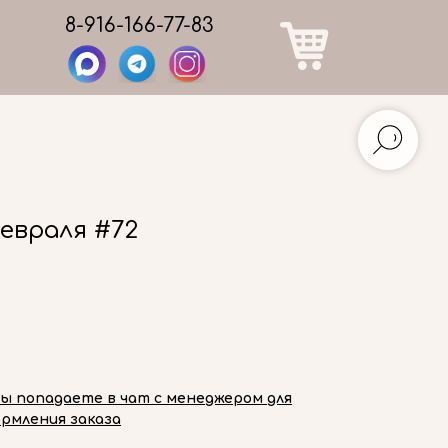
8-916-166-77-83
евраля #72
вы попадаете в чат с менеджером для
рмления заказа