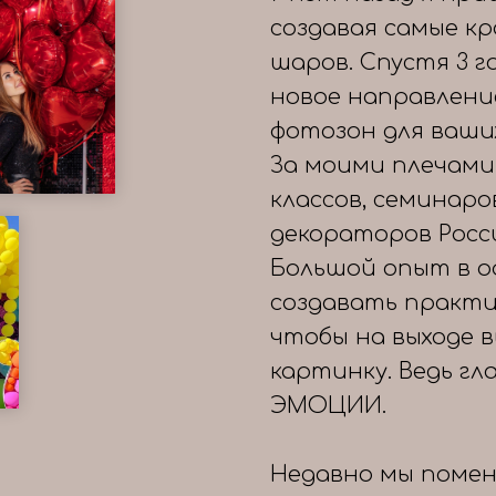
создавая самые к
шаров. Спустя 3 
новое направлени
фотозон для ваши
За моими плечами
классов, семинаро
декораторов Росс
Большой опыт в о
создавать практи
чтобы на выходе 
картинку. Ведь гл
ЭМОЦИИ.
Недавно мы помен