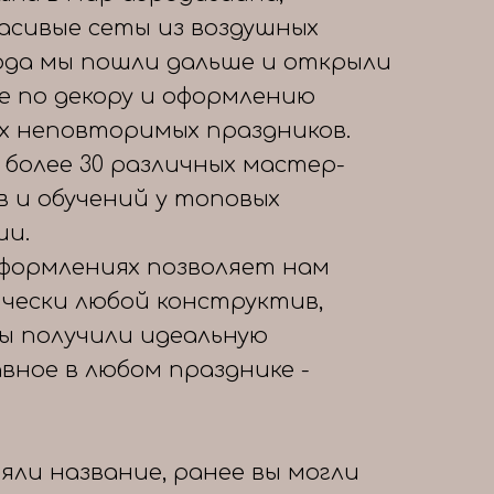
расивые сеты из воздушных
года мы пошли дальше и открыли
е по декору и оформлению
х неповторимых праздников.
 более 30 различных мастер-
в и обучений у топовых
ии.
формлениях позволяет нам
чески любой конструктив,
вы получили идеальную
авное в любом празднике -
яли название, ранее вы могли