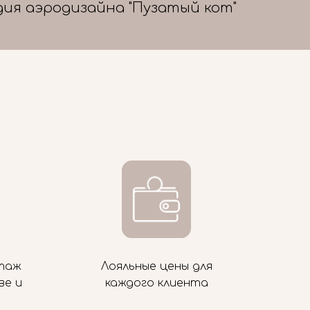
дия аэродизайна "Пузатый кот"
таж
Лояльные цены для
ве и
каждого клиента