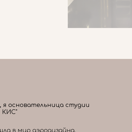
, я основательница студии
 КИС"
шла в мир аэродизайна,