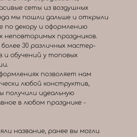
расивые сеты из воздушных
года мы пошли дальше и открыли
е по декору и оформлению
х неповторимых праздников.
 более 30 различных мастер-
в и обучений у топовых
ии.
формлениях позволяет нам
чески любой конструктив,
вы получили идеальную
авное в любом празднике -
яли название, ранее вы могли