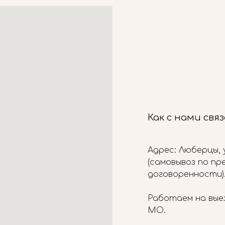
Как с нами свя
Адрес: Люберцы, у
(самовывоз по п
договоренности)
Работаем на вые
МО.