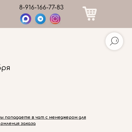
8-916-166-77-83
бря
вы попадаете в чат с менеджером для
рмления заказа