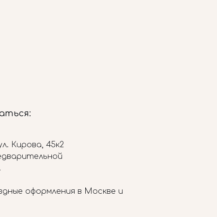
заться:
л. Кирова, 45к2
редварительной
.
здные оформления в Москве и