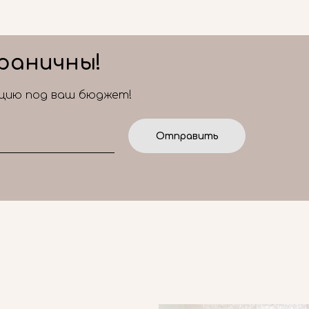
раничны!
ицию под ваш бюджет!
Отправить