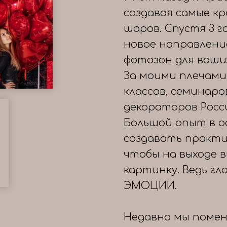
создавая самые к
шаров. Спустя 3 
новое направлени
фотозон для ваши
За моими плечами
классов, семинаро
декораторов Росс
Большой опыт в о
создавать практи
чтобы на выходе 
картинку. Ведь гл
ЭМОЦИИ.
Недавно мы помен