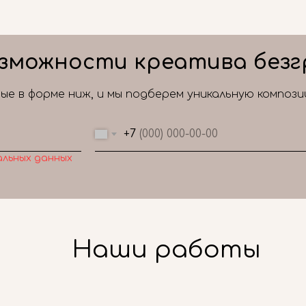
зможности креатива безг
е в форме ниж, и мы подберем уникальную композ
+7
альных данных
Наши работы