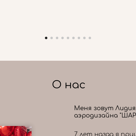
О нас
Меня зовут Лидия
аэродизайна "ШАР
7 лет назад я при