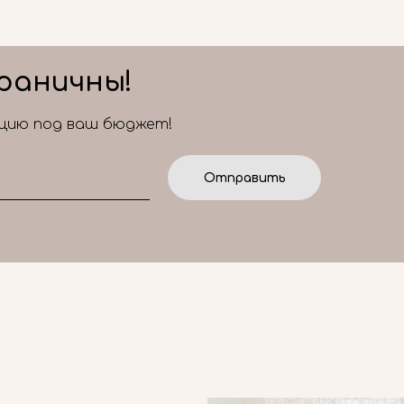
раничны!
ицию под ваш бюджет!
Отправить