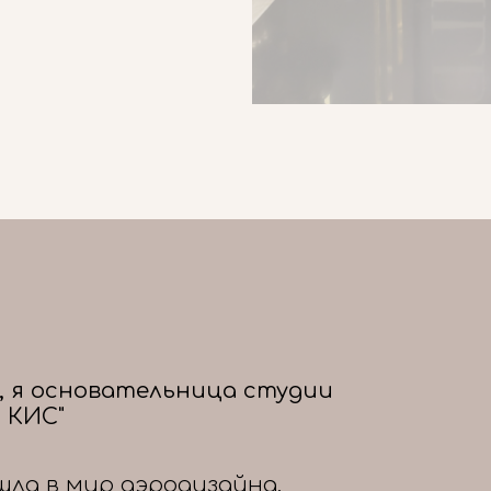
, я основательница студии
 КИС"
шла в мир аэродизайна,