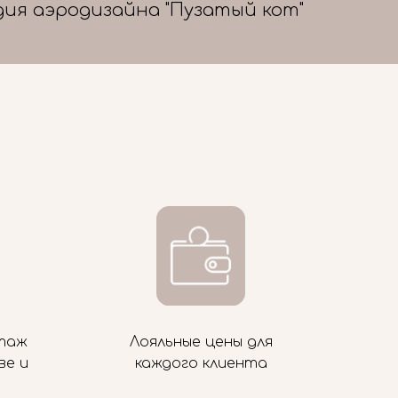
дия аэродизайна "Пузатый кот"
таж
Лояльные цены для
ве и
каждого клиента