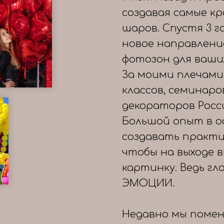
создавая самые к
шаров. Спустя 3 
новое направлени
фотозон для ваши
За моими плечами
классов, семинаро
декораторов Росс
Большой опыт в о
создавать практи
чтобы на выходе 
картинку. Ведь гл
ЭМОЦИИ.
Недавно мы помен