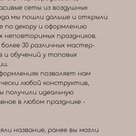
расивые сеты из воздушных
года мы пошли дальше и открыли
е по декору и оформлению
х неповторимых праздников.
 более 30 различных мастер-
в и обучений у топовых
ии.
формлениях позволяет нам
чески любой конструктив,
вы получили идеальную
авное в любом празднике -
яли название, ранее вы могли