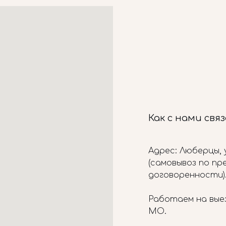
Как с нами свя
Адрес: Люберцы, у
(самовывоз по п
договоренности)
Работаем на вые
МО.