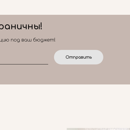
раничны!
ицию под ваш бюджет!
Отправить