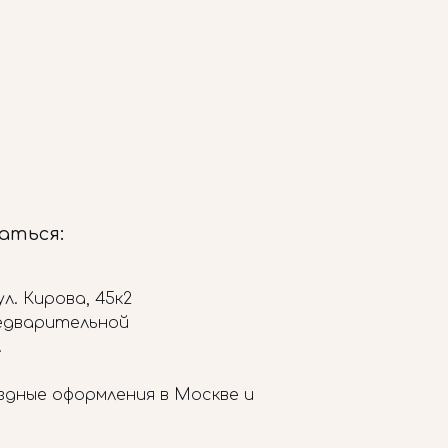
заться:
л. Кирова, 45к2
редварительной
.
здные оформления в Москве и