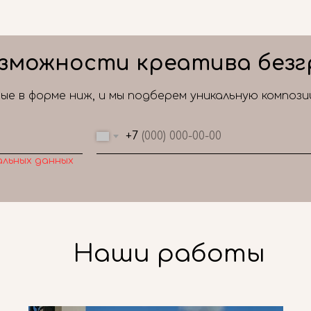
зможности креатива безг
е в форме ниж, и мы подберем уникальную композ
+7
альных данных
Наши работы