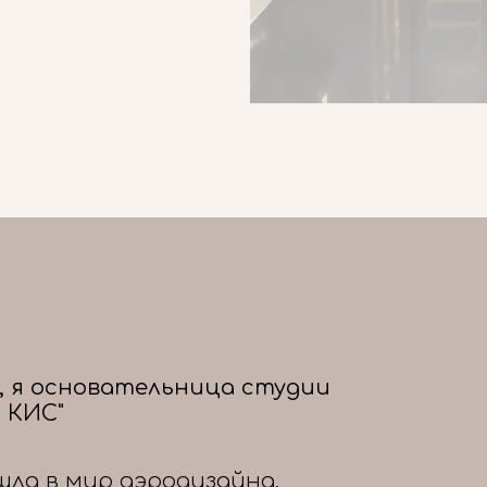
, я основательница студии
 КИС"
шла в мир аэродизайна,