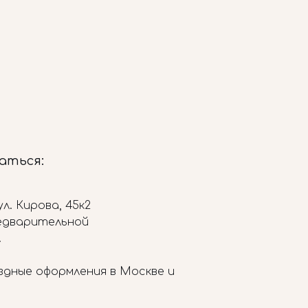
заться:
л. Кирова, 45к2
редварительной
.
здные оформления в Москве и