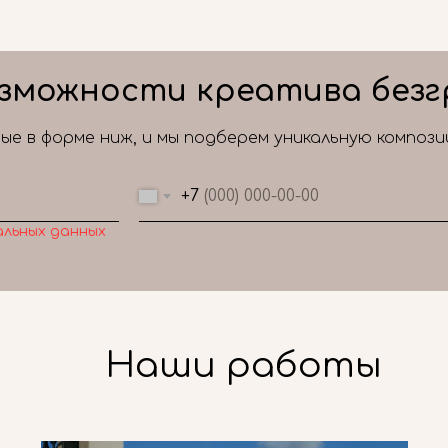
зможности креатива безг
е в форме ниж, и мы подберем уникальную композ
+7
альных данных
Наши работы