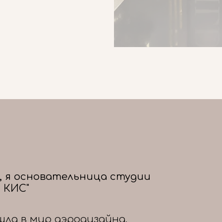
, я основательница студии
 КИС"
шла в мир аэродизайна,