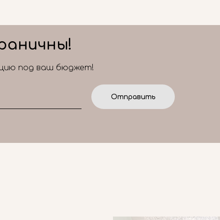
раничны!
ицию под ваш бюджет!
Отправить