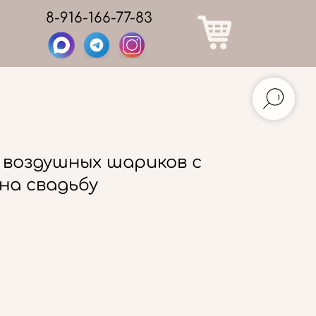
8-916-166-77-83
 воздушных шариков с
на свадьбу