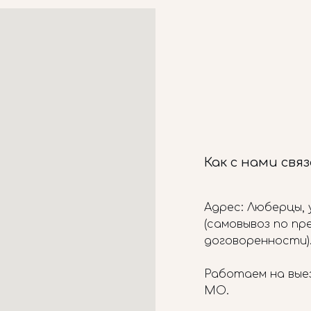
Как с нами свя
Адрес: Люберцы, у
(самовывоз по п
договоренности)
Работаем на вые
МО.