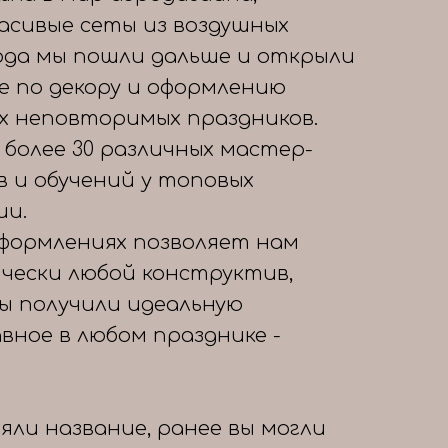
расивые сеты из воздушных
года мы пошли дальше и открыли
е по декору и оформлению
х неповторимых праздников.
 более 30 различных мастер-
в и обучений у топовых
ии.
формлениях позволяет нам
чески любой конструктив,
вы получили идеальную
авное в любом празднике -
яли название, ранее вы могли