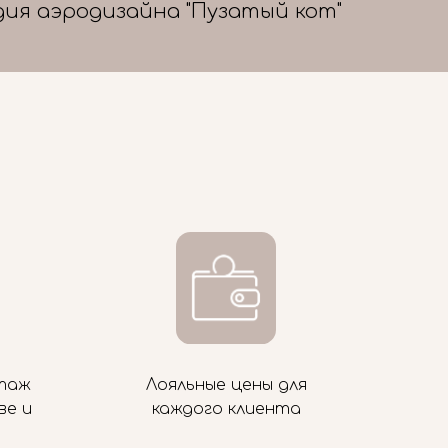
дия аэродизайна "Пузатый кот"
таж
Лояльные цены для
ве и
каждого клиента