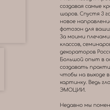
создавая самые к
шаров. Спустя 3 
новое направлени
фотозон для ваши
За моими плечами
классов, семинаро
декораторов Росс
Большой опыт в о
создавать практи
чтобы на выходе 
картинку. Ведь гл
ЭМОЦИИ.
Недавно мы помен