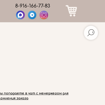
8-916-166-77-83
вы попадаете в чат с менеджером для
рмления заказа