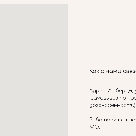
Как с нами свя
Адрес: Люберцы, у
(самовывоз по п
договоренности)
Работаем на вые
МО.