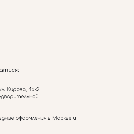
заться:
л. Кирова, 45к2
редварительной
.
здные оформления в Москве и