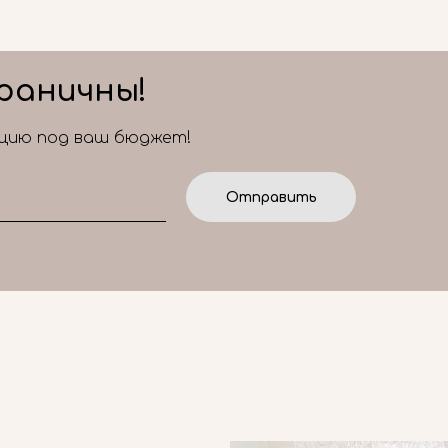
раничны!
ицию под ваш бюджет!
Отправить