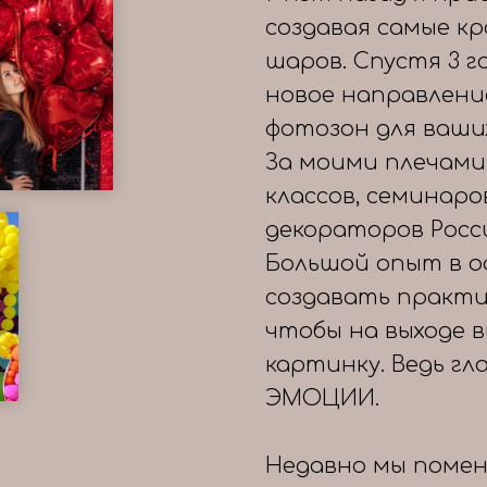
создавая самые к
шаров. Спустя 3 
новое направлени
фотозон для ваши
За моими плечами
классов, семинаро
декораторов Росс
Большой опыт в о
создавать практи
чтобы на выходе 
картинку. Ведь гл
ЭМОЦИИ.
Недавно мы помен