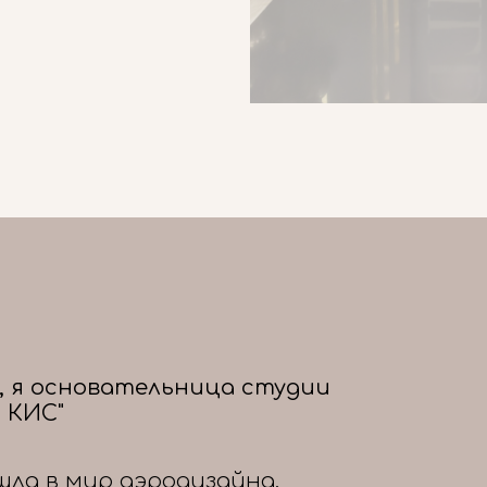
, я основательница студии
 КИС"
шла в мир аэродизайна,