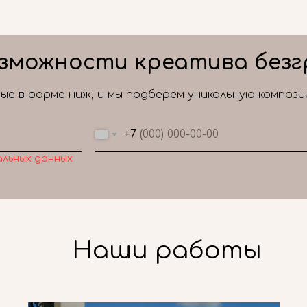
зможности креатива безг
е в форме ниж, и мы подберем уникальную композ
+7
альных данных
Наши работы