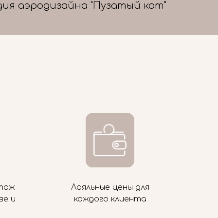
дия аэродизайна "Пузатый кот"
таж
Лояльные цены для
ве и
каждого клиента