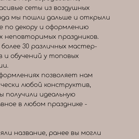
расивые сеты из воздушных
года мы пошли дальше и открыли
е по декору и оформлению
х неповторимых праздников.
 более 30 различных мастер-
в и обучений у топовых
ии.
формлениях позволяет нам
чески любой конструктив,
вы получили идеальную
авное в любом празднике -
яли название, ранее вы могли