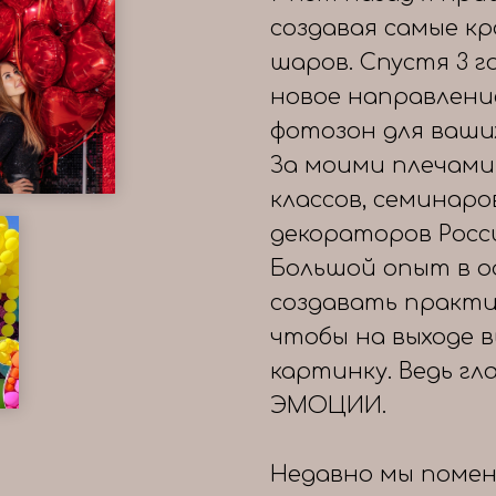
создавая самые к
шаров. Спустя 3 
новое направлени
фотозон для ваши
За моими плечами
классов, семинаро
декораторов Росс
Большой опыт в о
создавать практи
чтобы на выходе 
картинку. Ведь гл
ЭМОЦИИ.
Недавно мы помен