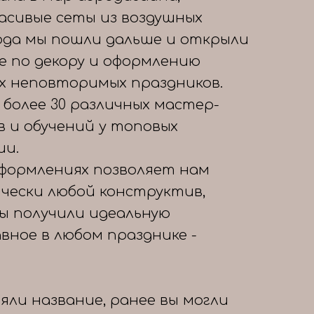
расивые сеты из воздушных
года мы пошли дальше и открыли
е по декору и оформлению
х неповторимых праздников.
 более 30 различных мастер-
в и обучений у топовых
ии.
формлениях позволяет нам
чески любой конструктив,
вы получили идеальную
авное в любом празднике -
яли название, ранее вы могли