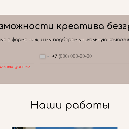
зможности креатива безг
е в форме ниж, и мы подберем уникальную композ
+7
альных данных
Наши работы