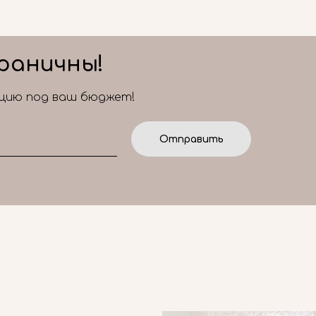
раничны!
ицию под ваш бюджет!
Отправить