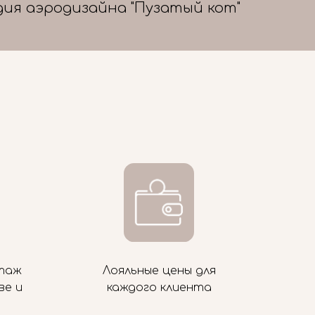
дия аэродизайна "Пузатый кот"
таж
Лояльные цены для
ве и
каждого клиента