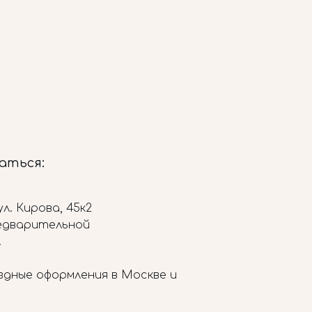
заться:
л. Кирова, 45к2
редварительной
.
здные оформления в Москве и