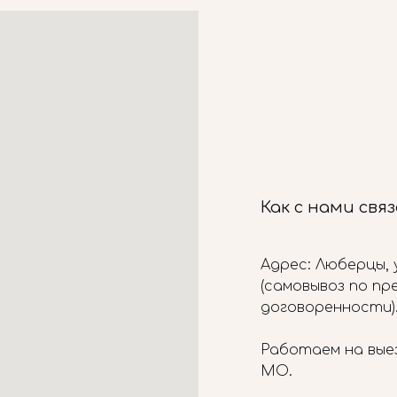
Как с нами свя
Адрес: Люберцы, у
(самовывоз по п
договоренности)
Работаем на вые
МО.