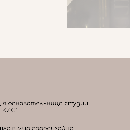
, я основательница студии
 КИС"
шла в мир аэродизайна,