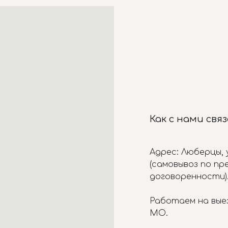
Как с нами свя
Адрес: Люберцы, у
(самовывоз по п
договоренности)
Работаем на вые
МО.