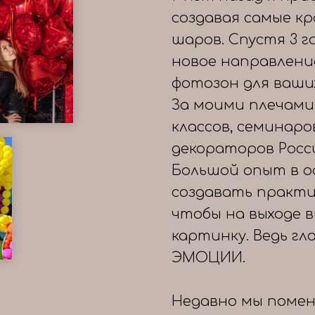
создавая самые к
шаров. Спустя 3 
новое направлени
фотозон для ваши
За моими плечами
классов, семинаро
декораторов Росс
Большой опыт в о
создавать практи
чтобы на выходе 
картинку. Ведь гл
ЭМОЦИИ.
Недавно мы помен