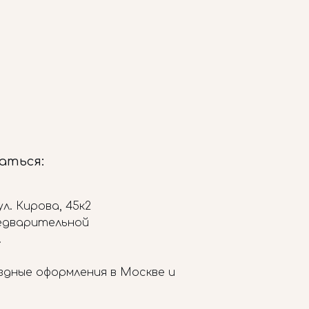
заться:
л. Кирова, 45к2
редварительной
.
здные оформления в Москве и