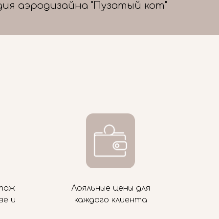
дия аэродизайна "Пузатый кот"
таж
Лояльные цены для
ве и
каждого клиента