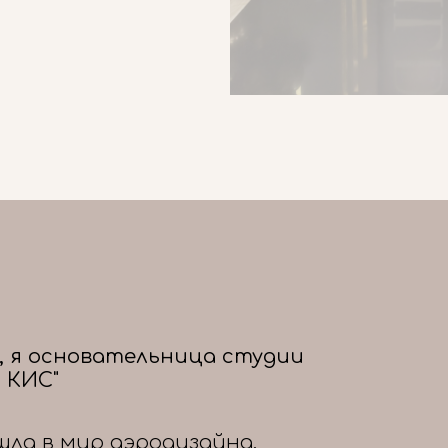
, я основательница студии
 КИС"
шла в мир аэродизайна,