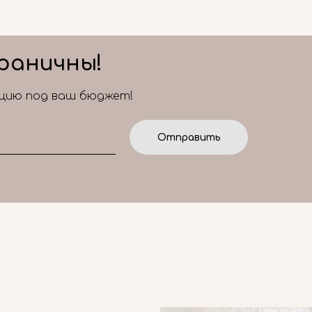
раничны!
ицию под ваш бюджет!
Отправить