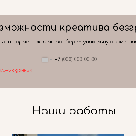
зможности креатива безг
е в форме ниж, и мы подберем уникальную композ
+7
альных данных
Наши работы