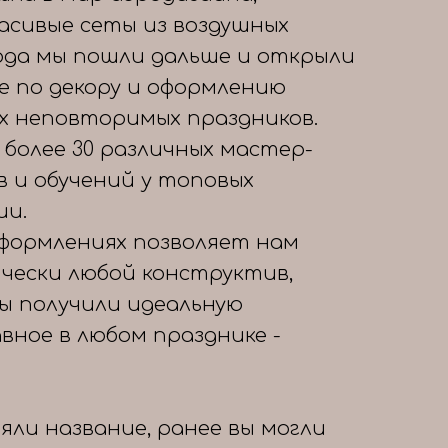
расивые сеты из воздушных
года мы пошли дальше и открыли
е по декору и оформлению
х неповторимых праздников.
 более 30 различных мастер-
в и обучений у топовых
ии.
формлениях позволяет нам
чески любой конструктив,
вы получили идеальную
авное в любом празднике -
яли название, ранее вы могли