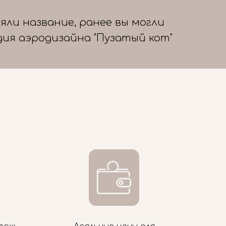
яли название, ранее вы могли
дия аэродизайна "Пузатый кот"