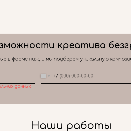
зможности креатива безг
е в форме ниж, и мы подберем уникальную композ
+7
альных данных
Наши работы