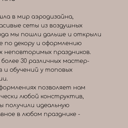
шла в мир аэродизайна,
расивые сеты из воздушных
года мы пошли дальше и открыли
е по декору и оформлению
х неповторимых праздников.
 более 30 различных мастер-
в и обучений у топовых
ии.
формлениях позволяет нам
чески любой конструктив,
вы получили идеальную
авное в любом празднике -