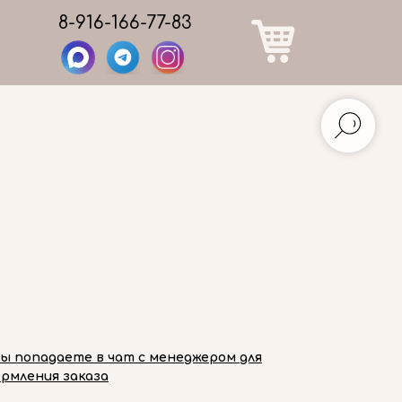
8-916-166-77-83
вы попадаете в чат с менеджером для
рмления заказа