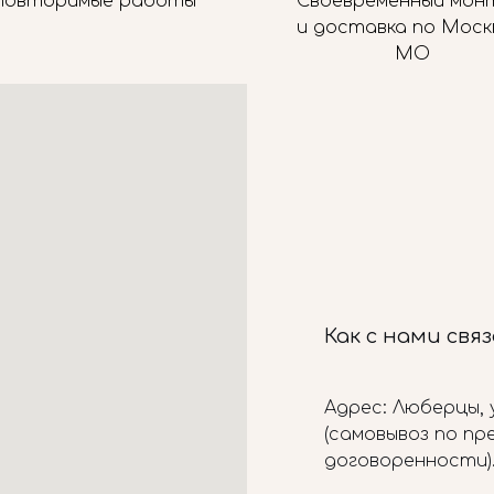
повторимые работы
Своевременный мон
и доставка по Моск
МО
Как с нами свя
Адрес: Люберцы, у
(самовывоз по п
договоренности)