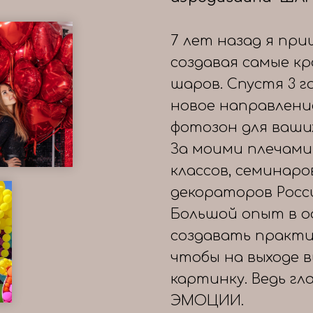
7 лет назад я при
создавая самые к
шаров. Спустя 3 
новое направлени
фотозон для ваши
За моими плечами
классов, семинаро
декораторов Росс
Большой опыт в о
создавать практи
чтобы на выходе 
картинку. Ведь гл
ЭМОЦИИ.