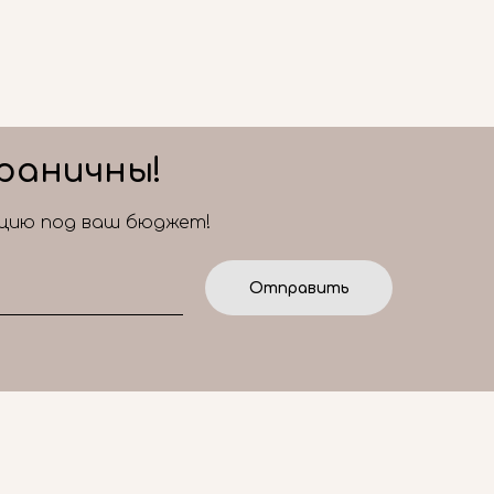
раничны!
ицию под ваш бюджет!
Отправить