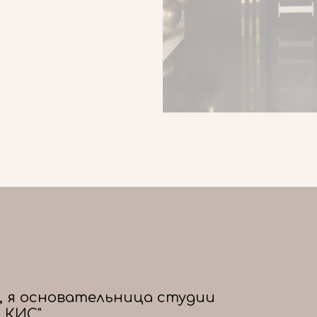
, я основательница студии
 КИС"