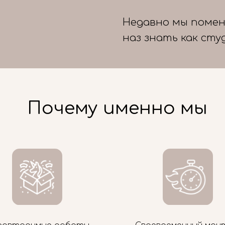
Недавно мы помен
наз знать как сту
Почему именно мы