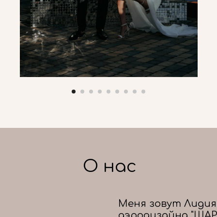
О нас
Меня зовут Лидия
аэродизайна "ШАР