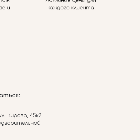
таж
Лояльные цены для
ве и
каждого клиента
заться:
л. Кирова, 45к2
редварительной
.