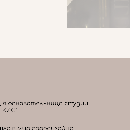
, я основательница студии
 КИС"
шла в мир аэродизайна,