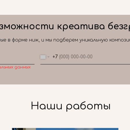
зможности креатива безг
е в форме ниж, и мы подберем уникальную композ
+7
альных данных
Наши работы