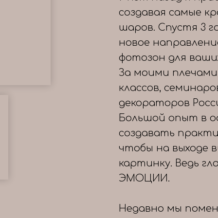
создавая самые к
шаров. Спустя 3 
новое направлени
фотозон для ваши
За моими плечами
классов, семинаро
декораторов Росс
Большой опыт в о
создавать практи
чтобы на выходе 
картинку. Ведь гл
ЭМОЦИИ.
Недавно мы помен