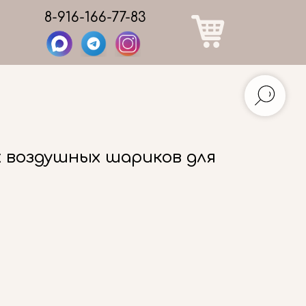
8-916-166-77-83
х воздушных шариков для