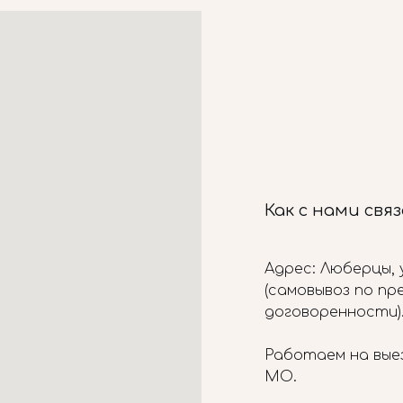
Как с нами свя
Адрес: Люберцы, у
(самовывоз по п
договоренности)
Работаем на вые
МО.