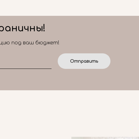
раничны!
ицию под ваш бюджет!
Отправить