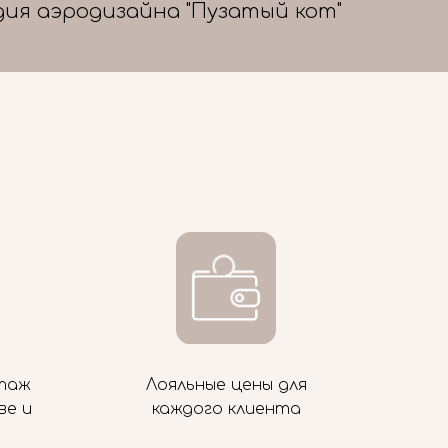
дия аэродизайна "Пузатый кот"
таж
Лояльные цены для
ве и
каждого клиента