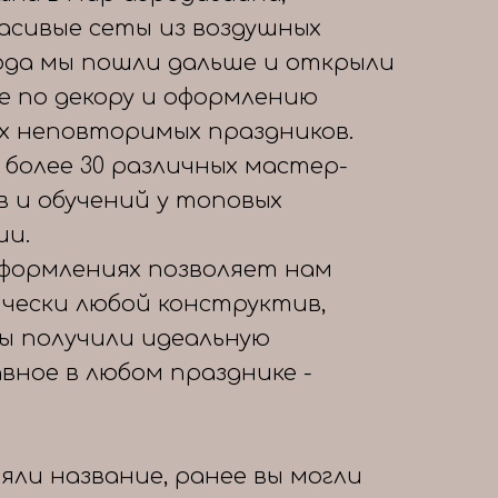
расивые сеты из воздушных
года мы пошли дальше и открыли
е по декору и оформлению
х неповторимых праздников.
 более 30 различных мастер-
в и обучений у топовых
ии.
формлениях позволяет нам
чески любой конструктив,
вы получили идеальную
авное в любом празднике -
яли название, ранее вы могли