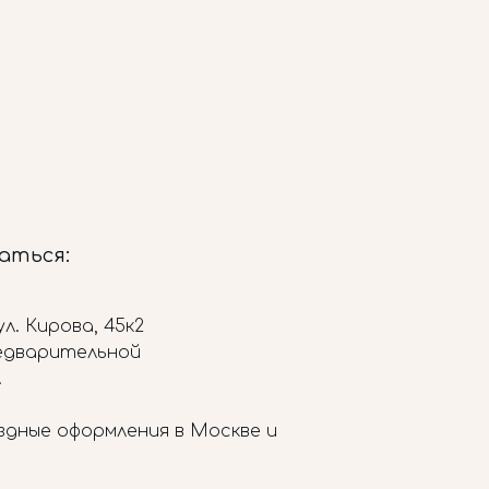
заться:
л. Кирова, 45к2
редварительной
.
здные оформления в Москве и