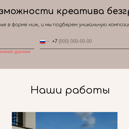
зможности креатива безг
е в форме ниж, и мы подберем уникальную композ
+7
альных данных
Наши работы