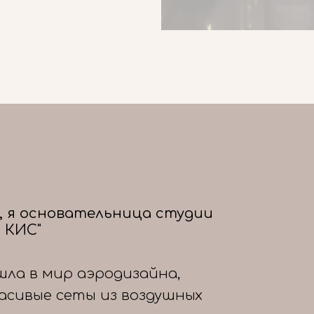
, я основательница студии
 КИС"
шла в мир аэродизайна,
расивые сеты из воздушных