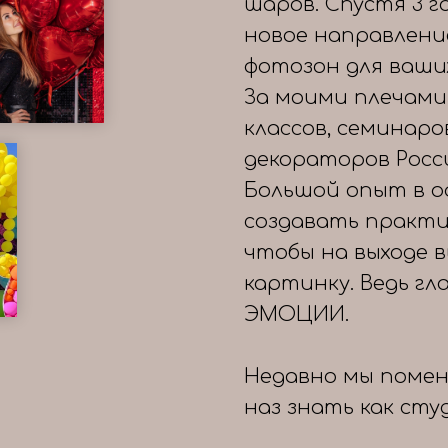
шаров. Спустя 3 
новое направлени
фотозон для ваши
За моими плечами
классов, семинаро
декораторов Росс
Большой опыт в о
создавать практи
чтобы на выходе 
картинку. Ведь гл
ЭМОЦИИ.
Недавно мы помен
наз знать как сту