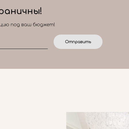
раничны!
ицию под ваш бюджет!
Отправить