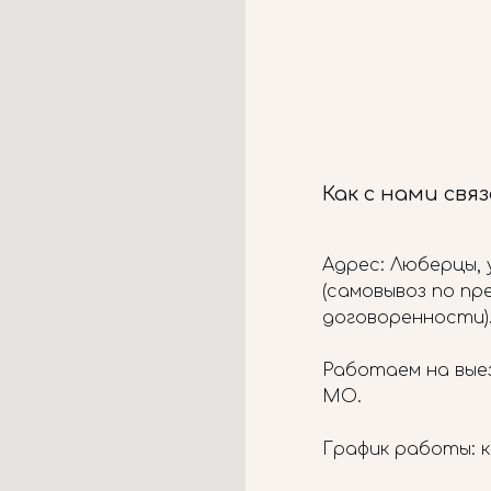
Как с нами свя
Адрес: Люберцы, у
(самовывоз по п
договоренности)
Работаем на вые
МО.
График работы: к