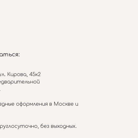
заться:
л. Кирова, 45к2
редварительной
.
здные оформления в Москве и
руглосуточно, без выходных.