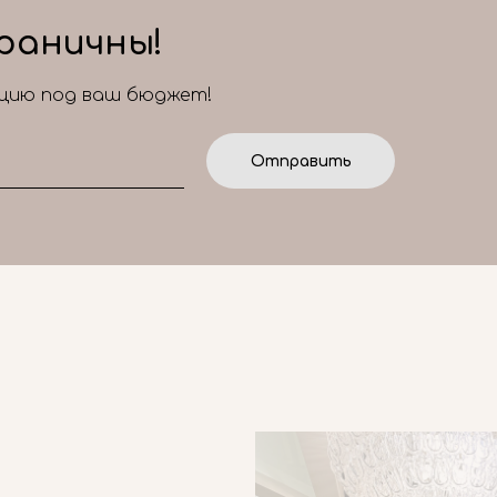
раничны!
ицию под ваш бюджет!
Отправить