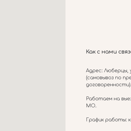
Как с нами свя
Адрес: Люберцы, у
(самовывоз по п
договоренности)
Работаем на вые
МО.
График работы: к