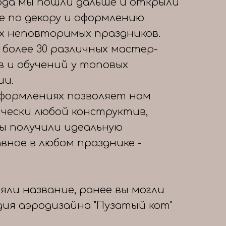
года мы пошли дальше и открыли
е по декору и оформлению
х неповторимых праздников.
 более 30 различных мастер-
в и обучений у топовых
ии.
формлениях позволяет нам
чески любой конструктив,
вы получили идеальную
авное в любом празднике -
яли название, ранее вы могли
дия аэродизайна "Пузатый кот"