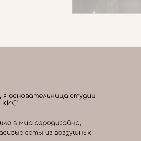
, я основательница студии
 КИС"
шла в мир аэродизайна,
расивые сеты из воздушных