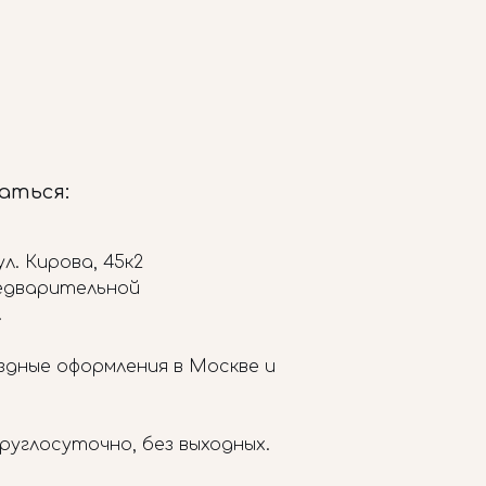
заться:
л. Кирова, 45к2
редварительной
.
здные оформления в Москве и
руглосуточно, без выходных.