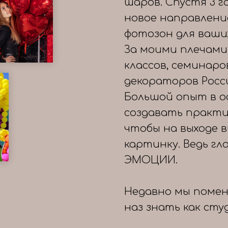
шаров. Спустя 3 
новое направлени
фотозон для ваши
За моими плечами
классов, семинаро
декораторов Росс
Большой опыт в о
создавать практи
чтобы на выходе 
картинку. Ведь гл
ЭМОЦИИ.
Недавно мы помен
наз знать как сту