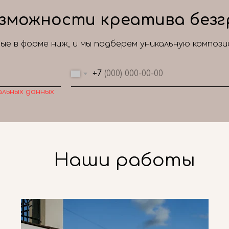
зможности креатива безг
е в форме ниж, и мы подберем уникальную композ
+7
альных данных
Наши работы