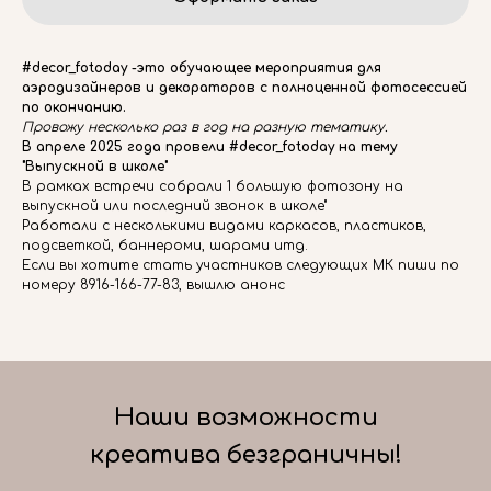
#decor_fotoday -это обучающее мероприятия для
аэродизайнеров и декораторов с полноценной фотосессией
по окончанию.
Провожу несколько раз в год на разную тематику.
В апреле 2025 года провели #decor_fotoday на тему
"Выпускной в школе"
В рамках встречи собрали 1 большую фотозону на
выпускной или последний звонок в школе"
Работали с несколькими видами каркасов, пластиков,
подсветкой, баннероми, шарами итд.
Если вы хотите стать участников следующих МК пиши по
номеру 8916-166-77-83, вышлю анонс
Наши возможности
креатива безграничны!