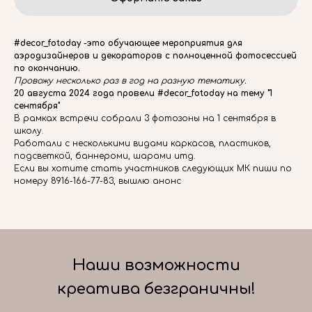
#decor_fotoday -это обучающее мероприятия для
аэродизайнеров и декораторов с полноценной фотосессией
по окончанию.
Провожу несколько раз в год на разную тематику.
20 августа 2024 года провели #decor_fotoday на тему "1
сентября"
В рамках встречи собрали 3 фотозоны на 1 сентября в
школу.
Работали с несколькими видами каркасов, пластиков,
подсветкой, баннероми, шарами итд.
Если вы хотите стать участников следующих МК пиши по
номеру 8916-166-77-83, вышлю анонс
Наши возможности
креатива безграничны!